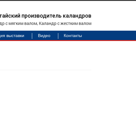
тайский производитель каландров
др с мягким валом, Каландр с жестким валом
ия выставки
Видео
Контакты