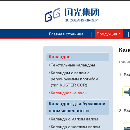
Главная страница
Продукция
Кал
Каландры
Главна
Текстильные каландры
Каландры с валом с
1. Ва
регулируемым прогибом
(тип KUSTER CCR)
Каландровые валы
Каландры для бумажной
промышленности
2. В
Каландр с мягким валом
Каландр с жестким валом