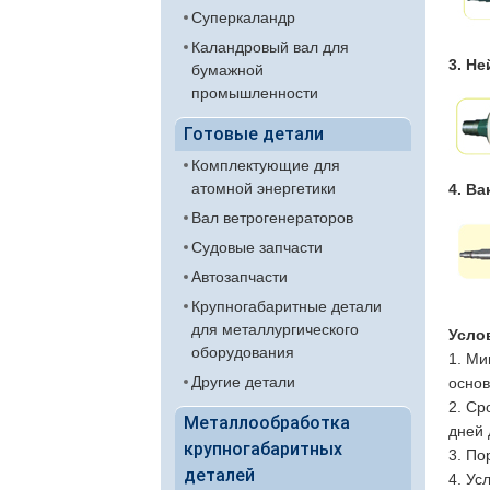
Суперкаландр
Каландровый вал для
3. Н
бумажной
промышленности
Готовые детали
Комплектующие для
атомной энергетики
4. В
Вал ветрогенераторов
Судовые запчасти
Автозапчасти
Крупногабаритные детали
для металлургического
Усло
оборудования
1. Ми
Другие детали
основ
2. Ср
Металлообработка
дней 
крупногабаритных
3. По
деталей
4. Ус