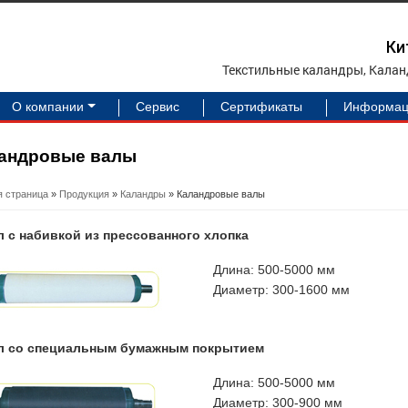
Ки
Текстильные каландры, Калан
О компании
Сервис
Сертификаты
Информац
андровые валы
я страница
»
Продукция
»
Каландры
» Каландровые валы
л с набивкой из прессованного хлопка
Длина: 500-5000 мм
Диаметр: 300-1600 мм
ал со специальным бумажным покрытием
Длина: 500-5000 мм
Диаметр: 300-900 мм