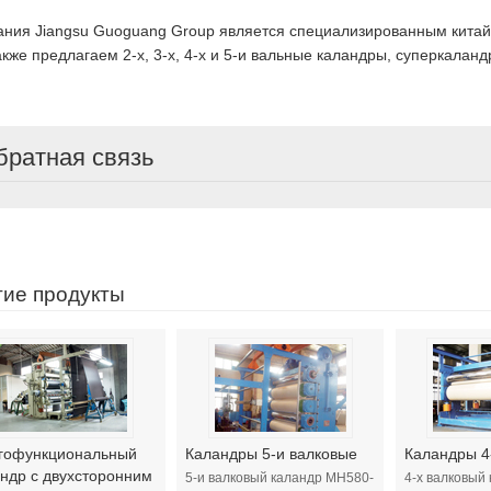
ния Jiangsu Guoguang Group является специализированным китай
кже предлагаем 2-х, 3-х, 4-х и 5-и вальные каландры, суперкаланд
братная связь
гие продукты
гофункциональный
Каландры 5-и валковые
Каландры 4
ндр с двухсторонним
5-и валковый каландр MH580-
4-х валковый