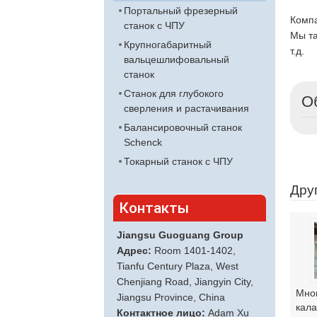
Портальный фрезерный
Компа
станок с ЧПУ
Мы та
Крупногабаритный
т.д.
вальцешлифовальный
станок
Станок для глубокого
О
сверления и растачивания
Балансировочный станок
Schenck
Токарный станок с ЧПУ
Дру
Контакты
Jiangsu Guoguang Group
Адрес:
Room 1401-1402,
Tianfu Century Plaza, West
Chenjiang Road, Jiangyin City,
Мно
Jiangsu Province, China
кала
Контактное лицо:
Adam Xu