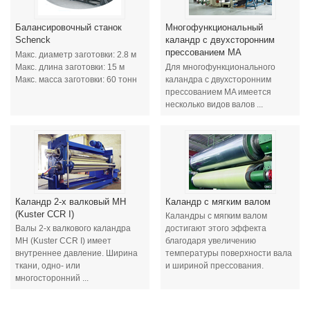
Балансировочный станок
Многофункциональный
Schenck
каландр с двухсторонним
прессованием MA
Макс. диаметр заготовки: 2.8 м
Макс. длина заготовки: 15 м
Для многофункционального
Макс. масса заготовки: 60 тонн
каландра с двухсторонним
прессованием MA имеется
несколько видов валов ...
Каландр 2-х валковый MH
Каландр с мягким валом
(Kuster CCR I)
Каландры с мягким валом
Валы 2-х валкового каландра
достигают этого эффекта
MH (Kuster CCR I) имеет
благодаря увеличению
внутреннее давление. Ширина
температуры поверхности вала
ткани, одно- или
и шириной прессования.
многосторонний ...