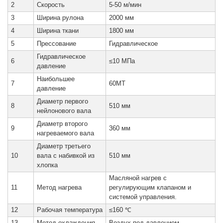
2
Скорость
5-50 м/мин
3
Ширина рулона
2000 мм
4
Ширина ткани
1800 мм
5
Прессование
Гидравлическое
Гидравлическое
6
≤10 МПа
давление
Наибольшее
7
60MT
давление
Диаметр первого
8
510 мм
нейлонового вала
Диаметр второго
9
360 мм
нагреваемого вала
Диаметр третьего
10
вала с набивкой из
510 мм
хлопка
Масляной нагрев с
11
Метод нагрева
регулирующим клапаном и
системой управления.
12
Рабочая температура
≤160 ℃