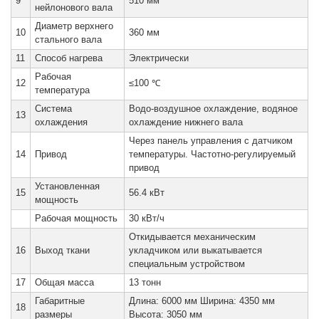
9
510 мм
нейлонового вала
Диаметр верхнего
10
360 мм
стального вала
11
Способ нагрева
Электрически
Рабочая
12
≤100 ℃
температура
Система
Водо-воздушное охлаждение, водяное
13
охлаждения
охлаждение нижнего вала
Через панель управления с датчиком
14
Привод
температуры. Частотно-регулируемый
привод
Установленная
15
56.4 кВт
мощность
Рабочая мощность
30 кВт/ч
Откидывается механическим
16
Выход ткани
укладчиком или выкатывается
специальным устройством
17
Общая масса
13 тонн
Габаритные
Длина: 6000 мм Ширина: 4350 мм
18
размеры
Высота: 3050 мм