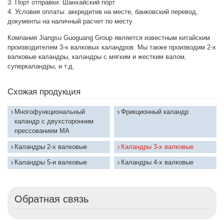
3. Порт отправки: Шанхайский порт
4. Условия оплаты: аккредитив на месте, банковский перевод,
документы на наличный расчет по месту
Компания Jiangsu Guoguang Group является известным китайским
производителем 3-х валковых каландров. Мы также производим 2-х
валковые каландры, каландры с мягким и жестким валом,
суперкаландры, и т.д.
Схожая продукция
Многофункциональный
Фрикционный каландр
каландр с двухсторонним
прессованием MA
Каландры 2-х валковые
Каландры 3-х валковые
Каландры 5-и валковые
Каландры 4-х валковые
Обратная связь