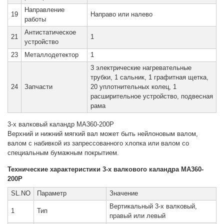
Направление
19
Направо или налево
работы
Антистатическое
21
1
устройство
23
Металлодетектор
1
3 электрические нагревательные
трубки, 1 сальник, 1 графитная щетка,
24
Запчасти
20 уплотнительных колец, 1
расширительное устройство, подвесная
рама
3-х валковый каландр MA360-200P
Верхний и нижний мягкий вал может быть нейлоновым валом,
валом с набивкой из запрессованного хлопка или валом со
специальным бумажным покрытием.
Технические характеристики 3-х валкового каландра MA360-
200P
SL.NO
Параметр
Значение
Вертикальный 3-х валковый,
1
Тип
правый или левый