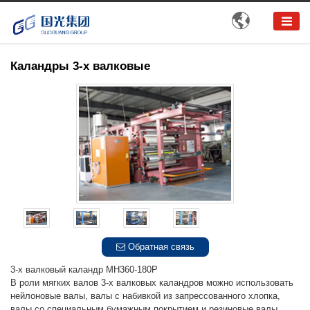

Каландры 3-х валковые
Обратная связь
3-х валковый каландр MH360-180P
В роли мягких валов 3-х валковых каландров можно использовать
нейлоновые валы, валы с набивкой из запрессованного хлопка,
валы со специальным бумажным покрытием и резиновые валы.