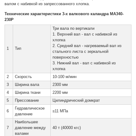
валом с набивкой из запрессованного хлопка.
Технические характеристики 3-х валкового каландра MA340-
230P
Три вала по вертикали
1. Верхний вал - вал с набивкой из
хлопка
2. Средний вал - нагреваемый вал из
1
Тип
стального листа с зеркальной
поверхностью
3. Нижний вал - вал с набивкой из
хлопка
2
Скорость
10-100 м/мин
3
Ширина вала
2300 мм
4
Ширина ткани
2200 мм
5
Прессование
Цилиндрический домкрат
Гидравлическое
6
≤11 МПа
давление
Наибольшее
7
давление между
40 т (40000 кгс)
валами