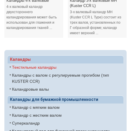
Каландры 4-х валковые
Каландр 3-х валковый MH
(Kuster CCR L)
4-х валковый каландр
двухстороннего
3-х валковый каландр MH
каландрирования может быть
(Kuster CCR L Type) состоит из
использован для глажения и
трех валов, установленных по
каландрирования тканей ...
Г-образной форме; каландр
имеет верхний ...
Каландры
Текстильные каландры
Каландры с валом с регулируемым прогибом (тип
KUSTER CCR)
Каландровые валы
Каландры для бумажной промышленности
Каландр с мягким валом
Каландр с жестким валом
Суперкаландр