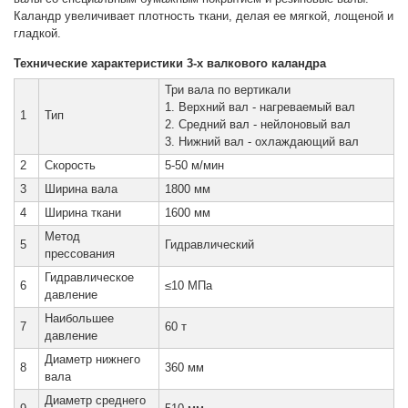
Каландр увеличивает плотность ткани, делая ее мягкой, лощеной и
гладкой.
Технические характеристики 3-х валкового каландра
Три вала по вертикали
1. Верхний вал - нагреваемый вал
1
Тип
2. Средний вал - нейлоновый вал
3. Нижний вал - охлаждающий вал
2
Скорость
5-50 м/мин
3
Ширина вала
1800 мм
4
Ширина ткани
1600 мм
Метод
5
Гидравлический
прессования
Гидравлическое
6
≤10 МПа
давление
Наибольшее
7
60 т
давление
Диаметр нижнего
8
360 мм
вала
Диаметр среднего