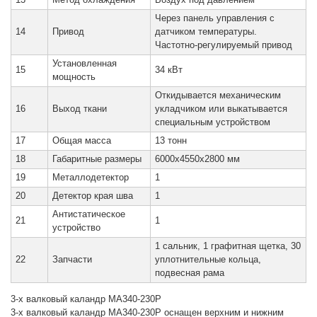
13
Метод охлаждения
Воздух под давлением
Через панель управления с
14
Привод
датчиком температуры.
Частотно-регулируемый привод
Установленная
15
34 кВт
мощность
Откидывается механическим
16
Выход ткани
укладчиком или выкатывается
специальным устройством
17
Общая масса
13 тонн
18
Габаритные размеры
6000х4550х2800 мм
19
Металлодетектор
1
20
Детектор края шва
1
Антистатическое
21
1
устройство
1 сальник, 1 графитная щетка, 30
22
Запчасти
уплотнительные кольца,
подвесная рама
3-х валковый каландр MA340-230P
3-х валковый каландр MA340-230P оснащен верхним и нижним